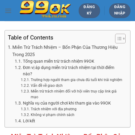
Bỏ
ĐĂNG
ĐĂNG
qua
KÝ
NHẬP
nội
dung
Table of Contents
Miễn Trừ Trách Nhiệm – Bổn Phận Của Thương Hiệu
Trong 2025
Tổng quan miễn trừ trách nhiệm 99OK
Đơn vị áp dụng miễn trừ trách nhiệm tại thời điểm
nào?
Trường hợp người tham gia chưa đủ tuổi khi trải nghiệm
Vấn đề về giao dịch
Miễn trừ trách nhiệm đối với hội viên truy cập link giả
mạo
Nghĩa vụ của người chơi khi tham gia vào 99OK
Trách nhiệm với địa phương
Không vi phạm chính sách
Lời kết