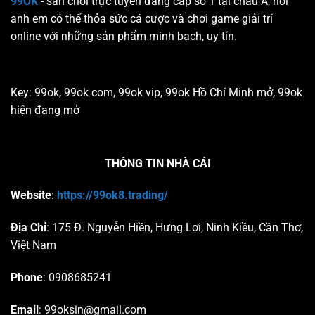
99OK
- sân chơi trực tuyến đẳng cấp số 1 tại châu Á, nơi
anh em có thể thỏa sức cá cược và chơi game giải trí
online với những sản phẩm minh bạch, uy tín.
Key: 99ok, 99ok com, 99ok vip, 99ok Hồ Chí Minh mở, 99ok
hiện đang mở
THÔNG TIN NHÀ CÁI
Website
:
https://99ok8.trading/
Địa Chỉ
:
175 Đ. Nguyễn Hiền, Hưng Lợi, Ninh Kiều, Cần Thơ,
Việt Nam
Phone
: 0
908685241
Email
:
99oksin@gmail.com