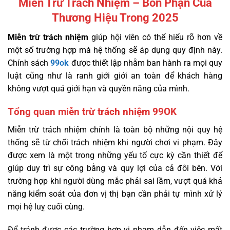
Miễn Trừ Trách Nhiệm – Bổn Phận Của
Thương Hiệu Trong 2025
Miễn trừ trách nhiệm
giúp hội viên có thể hiểu rõ hơn về
một số trường hợp mà hệ thống sẽ áp dụng quy định này.
Chính sách
99ok
được thiết lập nhằm ban hành ra mọi quy
luật cũng như là ranh giới giới an toàn để khách hàng
không vượt quá giới hạn và quyền năng của mình.
Tổng quan miễn trừ trách nhiệm 99OK
Miễn trừ trách nhiệm chính là toàn bộ những nội quy hệ
thống sẽ từ chối trách nhiệm khi người chơi vi phạm. Đây
được xem là một trong những yếu tố cực kỳ cần thiết để
giúp duy trì sự công bằng và quy lợi của cả đôi bên. Với
trường hợp khi người dùng mắc phải sai lầm, vượt quá khả
năng kiểm soát của đơn vị thị bạn cần phải tự mình xử lý
mọi hệ luỵ cuối cùng.
Để tránh được các trường hợp vi phạm dẫn đến việc mất