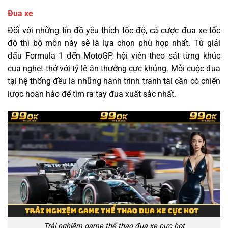
Đua xe
Đối với những tín đồ yêu thích tốc độ, cá cược đua xe tốc
độ thì bộ môn này sẽ là lựa chọn phù hợp nhất. Từ giải
đấu Formula 1 đến MotoGP, hội viên theo sát từng khúc
cua nghẹt thở với tỷ lệ ăn thưởng cực khủng. Mỗi cuộc đua
tại hệ thống đều là những hành trình tranh tài cần có chiến
lược hoàn hảo để tìm ra tay đua xuất sắc nhất.
Trải nghiệm game thể thao đua xe cực hot