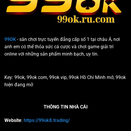
99OK
- sân chơi trực tuyến đẳng cấp số 1 tại châu Á, nơi
anh em có thể thỏa sức cá cược và chơi game giải trí
online với những sản phẩm minh bạch, uy tín.
Key: 99ok, 99ok com, 99ok vip, 99ok Hồ Chí Minh mở, 99ok
hiện đang mở
THÔNG TIN NHÀ CÁI
Website
:
https://99ok8.trading/