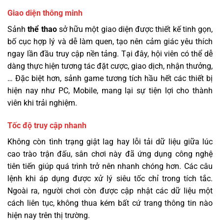
Giao diện thông minh
Sảnh
thể thao
sở hữu một giao diện được thiết kế tinh gọn,
bố cục hợp lý và dễ làm quen, tạo nên cảm giác yêu thích
ngay lần đầu truy cập nền tảng. Tại đây, hội viên có thể dễ
dàng thực hiện tương tác đặt cược, giao dịch, nhận thưởng,
… Đặc biệt hơn, sảnh game tương tích hầu hết các thiết bị
hiện nay như PC, Mobile, mang lại sự tiện lợi cho thành
viên khi trải nghiệm.
Tốc độ truy cập nhanh
Không còn tình trạng giật lag hay lỗi tải dữ liệu giữa lúc
cao trào trận đấu, sân chơi này đã ứng dụng công nghệ
tiên tiến giúp quá trình trở nên nhanh chóng hơn. Các câu
lệnh khi áp dụng được xử lý siêu tốc chỉ trong tích tắc.
Ngoài ra, người chơi còn được cập nhật các dữ liệu một
cách liên tục, không thua kém bất cứ trang thông tin nào
hiện nay trên thị trường.