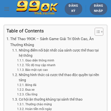
Bỏ
ĐĂNG
ĐĂNG
qua
KÝ
NHẬP
nội
dung
Table of Contents
Thể Thao 99OK – Sảnh Game Giải Trí Đỉnh Cao, Ăn
Thưởng Khủng
Những điểm nổi bật nhất của sảnh cược thể thao tại
hệ thống
Giao diện thông minh
Tốc độ truy cập nhanh
Bảo mật cực cao
Những hình thức cá cược thể thao độc quyền tại nền
tảng
Bóng đá
Đua xe
Cầu lông
Cơ hội ăn thưởng khủng tại sảnh thể thao
Thưởng chào mừng
Hoàn tiền mỗi ngày