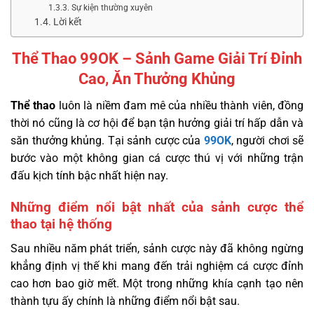
Sự kiện thường xuyên
Lời kết
Thể Thao 99OK – Sảnh Game Giải Trí Đỉnh
Cao, Ăn Thưởng Khủng
Thể thao
luôn là niềm đam mê của nhiều thành viên, đồng
thời nó cũng là cơ hội để bạn tận hưởng giải trí hấp dẫn và
săn thưởng khủng. Tại sảnh cược của
99OK
, người chơi sẽ
bước vào một không gian cá cược thú vị với những trận
đấu kịch tính bậc nhất hiện nay.
Những điểm nổi bật nhất của sảnh cược thể
thao tại hệ thống
Sau nhiều năm phát triển, sảnh cược này đã không ngừng
khẳng định vị thế khi mang đến trải nghiệm cá cược đỉnh
cao hơn bao giờ mết. Một trong những khía cạnh tạo nên
thành tựu ấy chính là những điểm nổi bật sau.