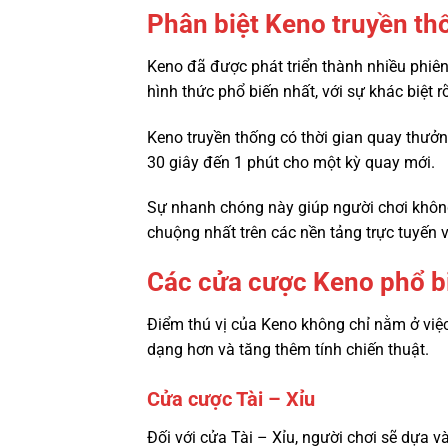
Phân biệt Keno truyền thố
Keno đã được phát triển thành nhiều phiên
hình thức phổ biến nhất, với sự khác biệt r
Keno truyền thống có thời gian quay thưởn
30 giây đến 1 phút cho một kỳ quay mới.
Sự nhanh chóng này giúp người chơi không 
chuộng nhất trên các nền tảng trực tuyến vì
Các cửa cược Keno phổ b
Điểm thú vị của Keno không chỉ nằm ở việc
dạng hơn và tăng thêm tính chiến thuật.
Cửa cược Tài – Xỉu
Đối với cửa Tài – Xỉu, người chơi sẽ dựa 