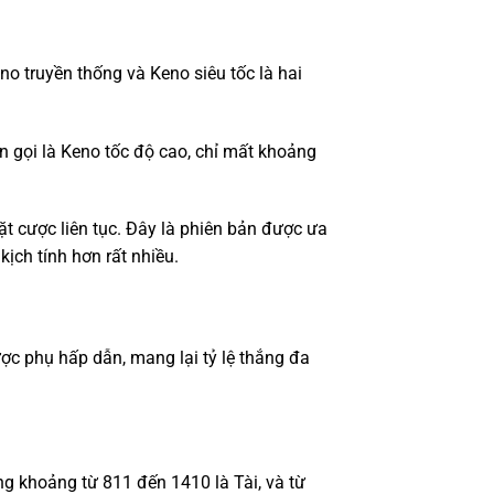
o truyền thống và Keno siêu tốc là hai
n gọi là Keno tốc độ cao, chỉ mất khoảng
t cược liên tục. Đây là phiên bản được ưa
kịch tính hơn rất nhiều.
ợc phụ hấp dẫn, mang lại tỷ lệ thắng đa
ng khoảng từ 811 đến 1410 là Tài, và từ