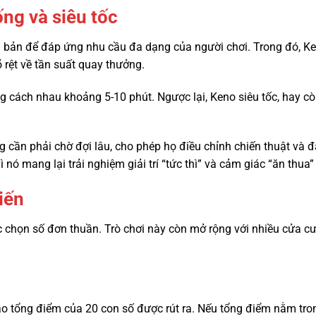
ng và siêu tốc
 bản để đáp ứng nhu cầu đa dạng của người chơi. Trong đó, Ken
õ rệt về tần suất quay thưởng.
g cách nhau khoảng 5-10 phút. Ngược lại, Keno siêu tốc, hay cò
cần phải chờ đợi lâu, cho phép họ điều chỉnh chiến thuật và đặ
 nó mang lại trải nghiệm giải trí “tức thì” và cảm giác “ăn thua” 
iến
 chọn số đơn thuần. Trò chơi này còn mở rộng với nhiều cửa cư
vào tổng điểm của 20 con số được rút ra. Nếu tổng điểm nằm tro