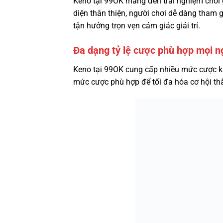
Keno tại 99OK mang đến trải nghiệm chơi 
diện thân thiện, người chơi dễ dàng tham 
tận hưởng trọn vẹn cảm giác giải trí.
Đa dạng tỷ lệ cược phù hợp mọi n
Keno tại 99OK cung cấp nhiều mức cược kh
mức cược phù hợp để tối đa hóa cơ hội thắ