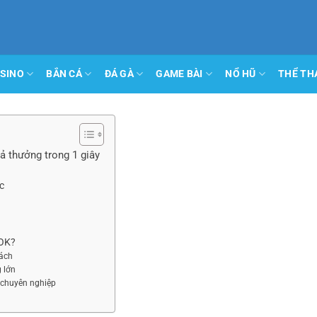
SINO
BẮN CÁ
ĐÁ GÀ
GAME BÀI
NỔ HŨ
THỂ TH
ả thưởng trong 1 giây
c
9OK?
sách
 lớn
ụ chuyên nghiệp