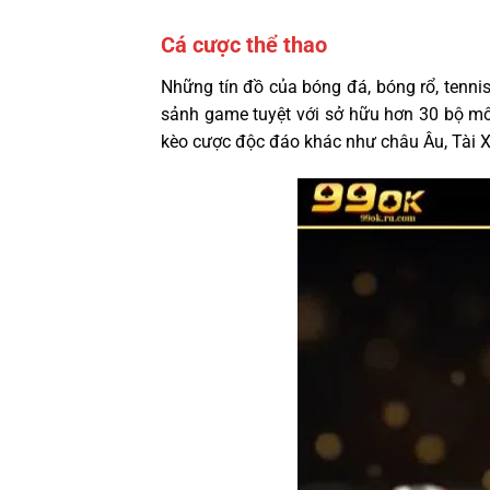
Cá cược thể thao
Những tín đồ của bóng đá, bóng rổ, tenni
sảnh game tuyệt với sở hữu hơn 30 bộ môn
kèo cược độc đáo khác như châu Âu, Tài X