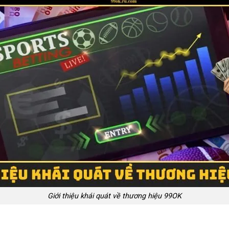
Giới thiệu khái quát về thương hiệu 99OK