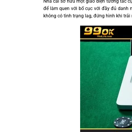
Nhà cái sở hữu một giao diện tương tác cự
để làm quen với bố cục với đầy đủ danh mụ
không có tình trạng lag, đứng hình khi trải