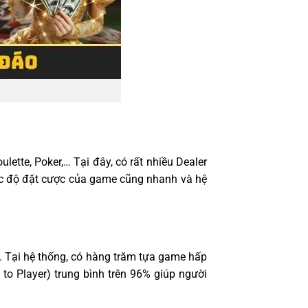
ette, Poker,… Tại đây, có rất nhiều Dealer
tốc độ đặt cược của game cũng nhanh và hệ
. Tại hệ thống, có hàng trăm tựa game hấp
 to Player) trung bình trên 96% giúp người