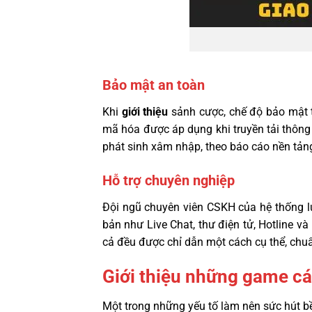
Bảo mật an toàn
Khi
giới thiệu
sảnh cược, chế độ bảo mật t
mã hóa được áp dụng khi truyền tải thông t
phát sinh xâm nhập, theo báo cáo nền tả
Hỗ trợ chuyên nghiệp
Đội ngũ chuyên viên CSKH của hệ thống lu
bản như Live Chat, thư điện tử, Hotline v
cả đều được chỉ dẫn một cách cụ thể, chu
Giới thiệu những game cá
Một trong những yếu tố làm nên sức hút bề