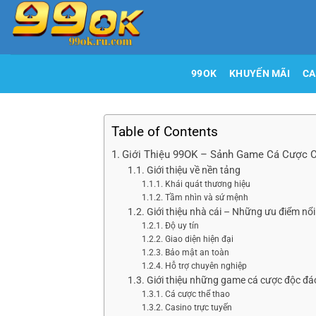
Bỏ
qua
nội
dung
99OK
KHUYẾN MÃI
CA
Table of Contents
Giới Thiệu 99OK – Sảnh Game Cá Cược 
Giới thiệu về nền tảng
Khái quát thương hiệu
Tầm nhìn và sứ mệnh
Giới thiệu nhà cái – Những ưu điểm nổi
Độ uy tín
Giao diện hiện đại
Bảo mật an toàn
Hỗ trợ chuyên nghiệp
Giới thiệu những game cá cược độc đá
Cá cược thể thao
Casino trực tuyến