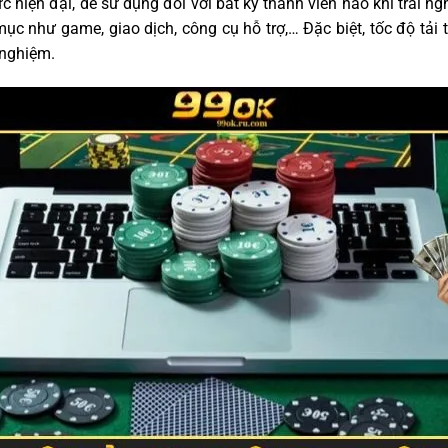
c hiện đại, dễ sử dụng đối với bất kỳ thành viên nào khi trải n
c như game, giao dịch, công cụ hỗ trợ,… Đặc biệt, tốc độ tải 
 nghiệm.