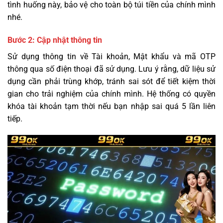
tình huống này, bảo vệ cho toàn bộ túi tiền của chính mình
nhé.
Bước 2: Cập nhật thông tin
Sử dụng thông tin về Tài khoản, Mật khẩu và mã OTP
thông qua số điện thoại đã sử dụng. Lưu ý rằng, dữ liệu sử
dụng cần phải trùng khớp, tránh sai sót để tiết kiệm thời
gian cho trải nghiệm của chính mình. Hệ thống có quyền
khóa tài khoản tạm thời nếu bạn nhập sai quá 5 lần liên
tiếp.