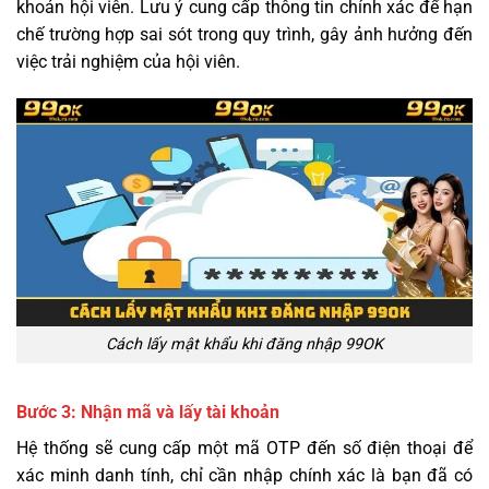
khoản hội viên. Lưu ý cung cấp thông tin chính xác để hạn
chế trường hợp sai sót trong quy trình, gây ảnh hưởng đến
việc trải nghiệm của hội viên.
Cách lấy mật khẩu khi đăng nhập 99OK
Bước 3: Nhận mã và lấy tài khoản
Hệ thống sẽ cung cấp một mã OTP đến số điện thoại để
xác minh danh tính, chỉ cần nhập chính xác là bạn đã có