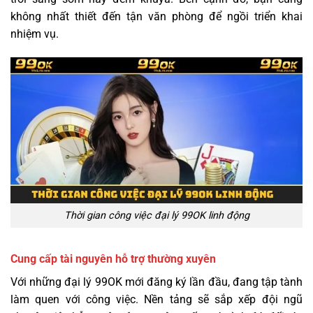
không nhất thiết đến tận văn phòng để ngồi triển khai
nhiệm vụ.
Thời gian công việc đại lý 99OK linh động
Cung cấp tài nguyên hỗ trợ thường xuyên
Với những đại lý 99OK mới đăng ký lần đầu, đang tập tành
làm quen với công việc. Nền tảng sẽ sắp xếp đội ngũ