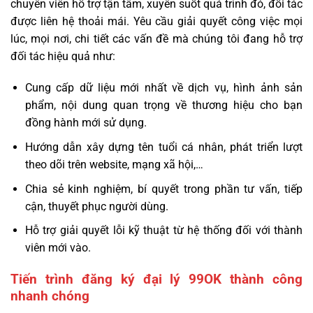
chuyên viên hỗ trợ tận tâm, xuyên suốt quá trình đó, đối tác
được liên hệ thoải mái. Yêu cầu giải quyết công việc mọi
lúc, mọi nơi, chi tiết các vấn đề mà chúng tôi đang hỗ trợ
đối tác hiệu quả như:
Cung cấp dữ liệu mới nhất về dịch vụ, hình ảnh sản
phẩm, nội dung quan trọng về thương hiệu cho bạn
đồng hành mới sử dụng.
Hướng dẫn xây dựng tên tuổi cá nhân, phát triển lượt
theo dõi trên website, mạng xã hội,…
Chia sẻ kinh nghiệm, bí quyết trong phần tư vấn, tiếp
cận, thuyết phục người dùng.
Hỗ trợ giải quyết lỗi kỹ thuật từ hệ thống đối với thành
viên mới vào.
Tiến trình đăng ký đại lý 99OK thành công
nhanh chóng