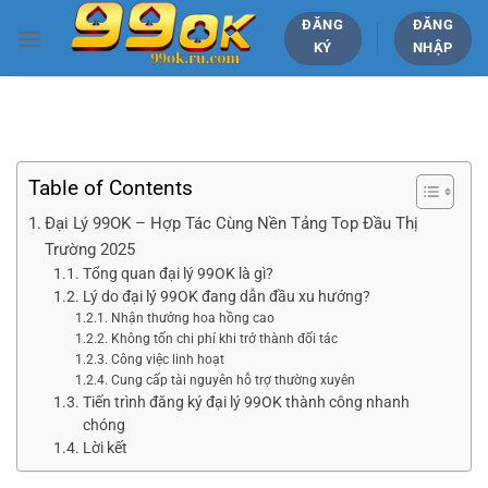
Bỏ
ĐĂNG
ĐĂNG
qua
KÝ
NHẬP
nội
dung
Table of Contents
Đại Lý 99OK – Hợp Tác Cùng Nền Tảng Top Đầu Thị
Trường 2025
Tổng quan đại lý 99OK là gì?
Lý do đại lý 99OK đang dẫn đầu xu hướng?
Nhận thưởng hoa hồng cao
Không tốn chi phí khi trở thành đối tác
Công việc linh hoạt
Cung cấp tài nguyên hỗ trợ thường xuyên
Tiến trình đăng ký đại lý 99OK thành công nhanh
chóng
Lời kết