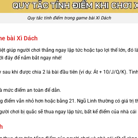
Quy tắc tính điểm trong game bài Xì Dách
me bài Xì Dách
t giúp người chơi thắng ngay lập tức hoặc tạo lợi thế lớn, đó là 
ới đây để nắm bắt ngay nhé!
sau khi được chia 2 lá bài đầu tiên (ví dụ: Át + 10/J/Q/K). Tình
là mức điểm an toàn để dằn.
ng điểm vẫn nhỏ hơn hoặc bằng 21. Ngũ Linh thường có giá trị 
ời chơi bị quắc sẽ thua ngay lập tức, bất kể điểm của nhà cái 
h