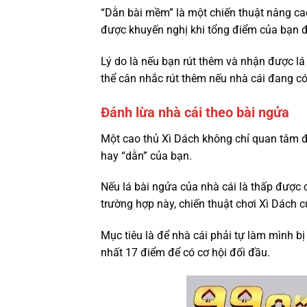
“Dằn bài mềm” là một chiến thuật nâng ca
được khuyến nghị khi tổng điểm của bạn đạ
Lý do là nếu bạn rút thêm và nhận được lá 
thể cân nhắc rút thêm nếu nhà cái đang có l
Đánh lừa nhà cái theo bài ngửa
Một cao thủ Xì Dách không chỉ quan tâm đế
hay “dằn” của bạn.
Nếu lá bài ngửa của nhà cái là thấp được c
trường hợp này, chiến thuật chơi Xì Dách 
Mục tiêu là để nhà cái phải tự làm mình bị
nhất 17 điểm để có cơ hội đối đầu.