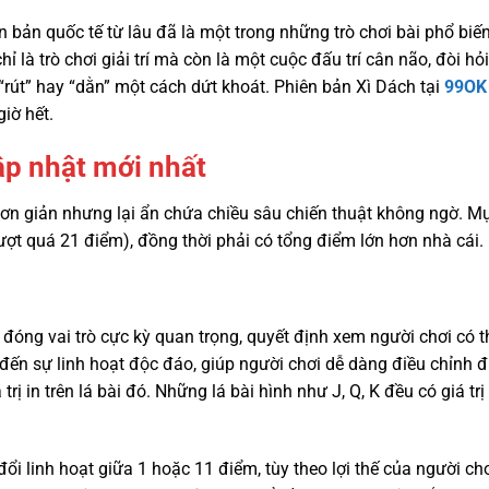
 bản quốc tế từ lâu đã là một trong những trò chơi bài phổ biến 
 là trò chơi giải trí mà còn là một cuộc đấu trí cân não, đòi hỏ
 “rút” hay “dằn” một cách dứt khoát. Phiên bản Xì Dách tại
99OK
iờ hết.
ập nhật mới nhất
đơn giản nhưng lại ẩn chứa chiều sâu chiến thuật không ngờ. Mục
ợt quá 21 điểm), đồng thời phải có tổng điểm lớn hơn nhà cái.
 đóng vai trò cực kỳ quan trọng, quyết định xem người chơi có t
 đến sự linh hoạt độc đáo, giúp người chơi dễ dàng điều chỉnh đ
trị in trên lá bài đó. Những lá bài hình như J, Q, K đều có giá t
đổi linh hoạt giữa 1 hoặc 11 điểm, tùy theo lợi thế của người ch