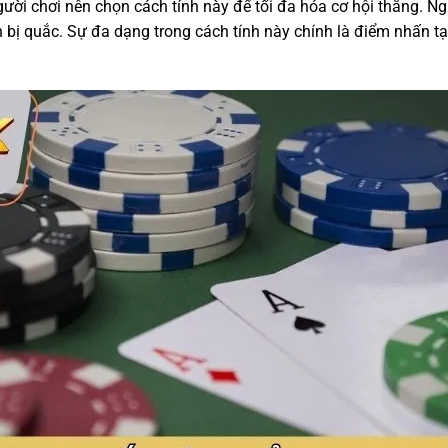
ười chơi nên chọn cách tính này để tối đa hóa cơ hội thắng. Ngư
ánh bị quắc. Sự đa dạng trong cách tính này chính là điểm nhấn 