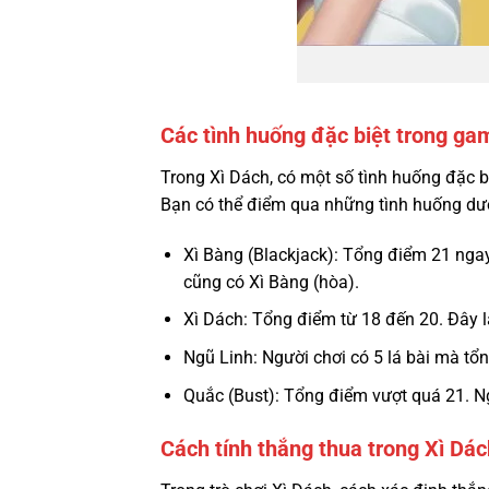
Các tình huống đặc biệt trong ga
Trong Xì Dách, có một số tình huống đặc biệ
Bạn có thể điểm qua những tình huống dư
Xì Bàng (Blackjack): Tổng điểm 21 ngay 
cũng có Xì Bàng (hòa).
Xì Dách: Tổng điểm từ 18 đến 20. Đây 
Ngũ Linh: Người chơi có 5 lá bài mà tổ
Quắc (Bust): Tổng điểm vượt quá 21. Ngư
Cách tính thắng thua trong Xì Dác