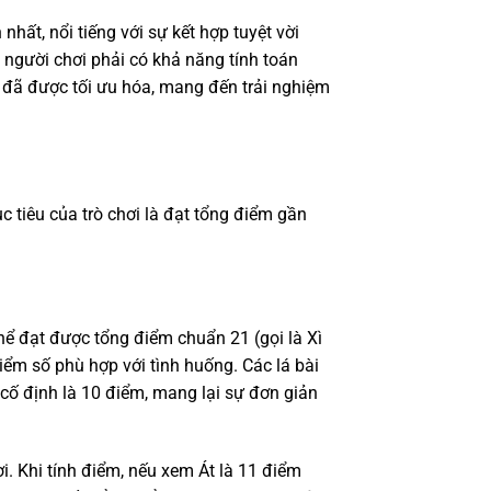
nhất, nổi tiếng với sự kết hợp tuyệt vời
i người chơi phải có khả năng tính toán
đã được tối ưu hóa, mang đến trải nghiệm
 tiêu của trò chơi là đạt tổng điểm gần
hể đạt được tổng điểm chuẩn 21 (gọi là Xì
iểm số phù hợp với tình huống. Các lá bài
rị cố định là 10 điểm, mang lại sự đơn giản
ơi. Khi tính điểm, nếu xem Át là 11 điểm