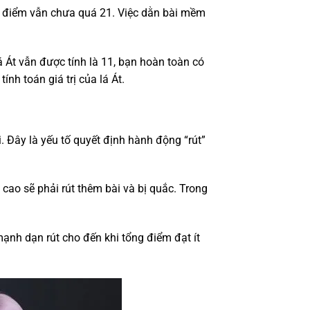
ng điểm vẫn chưa quá 21. Việc dằn bài mềm
á Át vẫn được tính là 11, bạn hoàn toàn có
ính toán giá trị của lá Át.
 Đây là yếu tố quyết định hành động “rút”
 cao sẽ phải rút thêm bài và bị quắc. Trong
mạnh dạn rút cho đến khi tổng điểm đạt ít