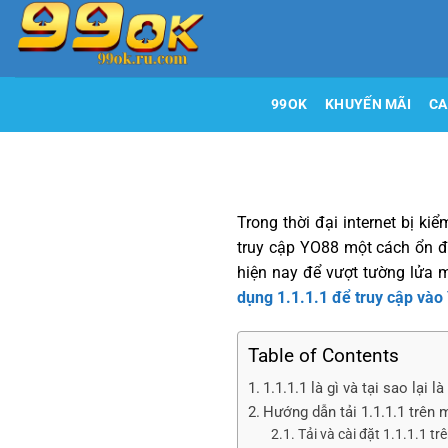
Bỏ
qua
nội
dung
99OK
KHUYẾN MÃI
CA
Trong thời đại internet bị ki
truy cập YO88 một cách ổn đị
hiện nay để vượt tường lửa m
dụng 1.1.1.1 để truy cập và
Table of Contents
1.1.1.1 là gì và tại sao lại 
Hướng dẫn tải 1.1.1.1 trên m
Tải và cài đặt 1.1.1.1 tr