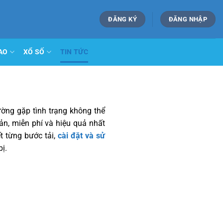
ĐĂNG KÝ
ĐĂNG NHẬP
AO
XỔ SỐ
TIN TỨC
hường gặp tình trạng không thể
ản, miễn phí và hiệu quả nhất
t từng bước tải,
cài đặt và sử
ị.