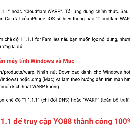
.1.1.1” hoặc “Cloudflare WARP”. Tải ứng dụng chính thức. Sau
n Cài đặt của iPhone. iOS sẽ hiện thông báo “Cloudflare W
m chế độ 1.1.1.1 for Families nếu bạn muốn lọc nội dung, như
hường là đủ.
trên máy tính Windows và Mac
com/products/warp. Nhấn nút Download dành cho Windows hoặc
(Windows) hoặc .dmg (Mac) và làm theo hướng dẫn trên màn hình
 muốn kích hoạt WARP không.
ọn chế độ “1.1.1.1” (chỉ đổi DNS) hoặc “WARP” (toàn bộ traff
.1.1 để truy cập YO88 thành công 100