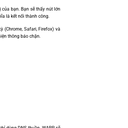
ị của bạn. Bạn sẽ thấy nút lớn
 là kết nối thành công.
ỳ (Chrome, Safari, Firefox) và
hiện thông báo chặn.
ì chỉ dùng DNS thuần. WARP sẽ