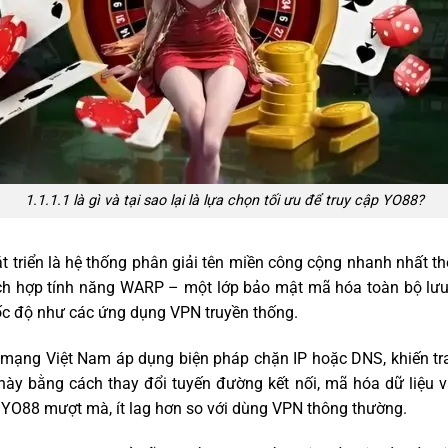
1.1.1.1 là gì và tại sao lại là lựa chọn tối ưu để truy cập YO88?
t triển là hệ thống phân giải tên miền công cộng nhanh nhất th
ích hợp tính năng WARP – một lớp bảo mật mã hóa toàn bộ lưu
c độ như các ứng dụng VPN truyền thống.
à mạng Việt Nam áp dụng biện pháp chặn IP hoặc DNS, khiến t
ề này bằng cách thay đổi tuyến đường kết nối, mã hóa dữ liệu v
 YO88 mượt mà, ít lag hơn so với dùng VPN thông thường.