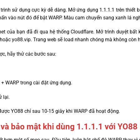
y trình sử dụng cực kỳ dễ dàng. Mở ứng dụng 1.1.1.1 trên thiết b
ấn vào nút đó để bật WARP. Màu cam chuyển sang xanh lá nghĩa
rnet của bạn đã đi qua hệ thống Cloudflare. Mở trình duyệt bất k
m hoặc yo88.vip. Trang web sẽ load nhanh chóng mà không còn 
c, hãy thử các bước sau:
 + WARP trong cài đặt ứng dụng.
 lại.
được YO88 chỉ sau 10-15 giây khi WARP đã hoạt động.
 và bảo mật khi dùng 1.1.1.1 với YO88
 kết hợp một số mẹo sau. Đầu tiên, luôn bật chế độ WARP thay v