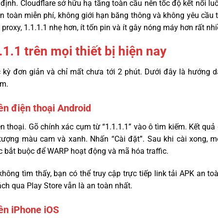
ổn định. Cloudflare sở hữu hạ tầng toàn cầu nên tốc độ kết nối l
n toàn miễn phí, không giới hạn băng thông và không yêu cầu t
proxy, 1.1.1.1 nhẹ hơn, ít tốn pin và ít gây nóng máy hơn rất nhi
1.1 trên mọi thiết bị hiện nay
c kỳ đơn giản và chỉ mất chưa tới 2 phút. Dưới đây là hướng d
am.
rên điện thoại Android
n thoại. Gõ chính xác cụm từ “1.1.1.1” vào ô tìm kiếm. Kết quả
u tượng màu cam và xanh. Nhấn “Cài đặt”. Sau khi cài xong, 
c bắt buộc để WARP hoạt động và mã hóa traffic.
hông tìm thấy, bạn có thể truy cập trực tiếp link tải APK an to
ách qua Play Store vẫn là an toàn nhất.
rên iPhone iOS